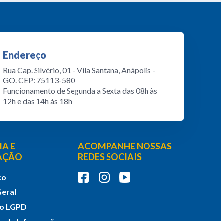
Endereço
Rua Cap. Silvério, 01 - Vila Santana, Anápolis -
GO. CEP: 75113-580
Funcionamento de Segunda a Sexta das 08h às
12h e das 14h às 18h
A E
ACOMPANHE NOSSAS
PAÇÃO
REDES SOCIAIS
co
Geral
do LGPD