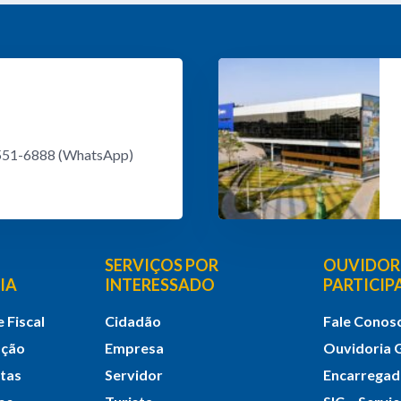
8551-6888 (WhatsApp)
SERVIÇOS POR
OUVIDORI
IA
INTERESSADO
PARTICI
 Fiscal
Cidadão
Fale Conos
ação
Empresa
Ouvidoria 
itas
Servidor
Encarrega