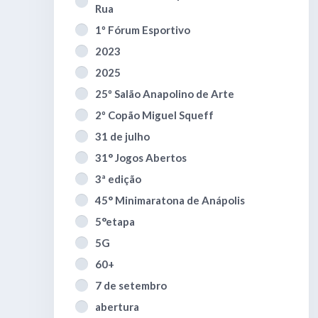
Rua
1º Fórum Esportivo
2023
2025
25º Salão Anapolino de Arte
2º Copão Miguel Squeff
31 de julho
31° Jogos Abertos
3ª edição
45° Minimaratona de Anápolis
5°etapa
5G
60+
7 de setembro
abertura