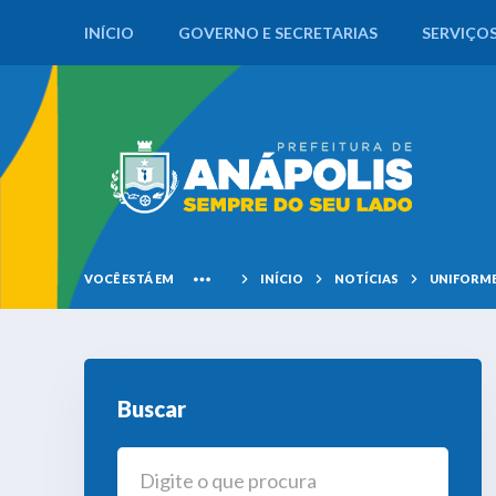
INÍCIO
GOVERNO E SECRETARIAS
SERVIÇO
VOCÊ ESTÁ EM
INÍCIO
NOTÍCIAS
UNIFORM
Buscar