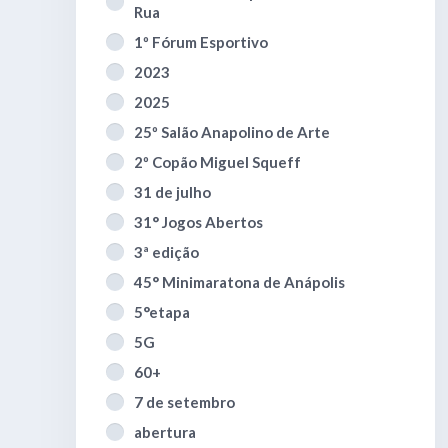
Rua
1º Fórum Esportivo
2023
2025
25º Salão Anapolino de Arte
2º Copão Miguel Squeff
31 de julho
31° Jogos Abertos
3ª edição
45° Minimaratona de Anápolis
5°etapa
5G
60+
7 de setembro
abertura