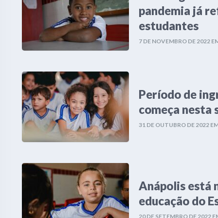
pandemia já r
estudantes
7 DE NOVEMBRO DE 2022
E
Período de ing
começa nesta 
31 DE OUTUBRO DE 2022
E
Anápolis está 
educação do E
20 DE SETEMBRO DE 2022
E