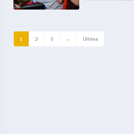
1
2
3
→
Última