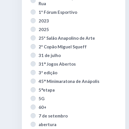
Rua
1º Fórum Esportivo
2023
2025
25º Salão Anapolino de Arte
2º Copão Miguel Squeff
31 de julho
31° Jogos Abertos
3ª edição
45° Minimaratona de Anápolis
5°etapa
5G
60+
7 de setembro
abertura