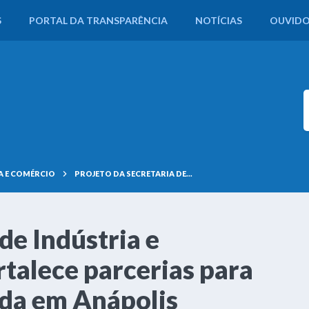
S
PORTAL DA TRANSPARÊNCIA
NOTÍCIAS
OUVIDO
A E COMÉRCIO
PROJETO DA SECRETARIA DE...
de Indústria e
talece parcerias para
oda em Anápolis