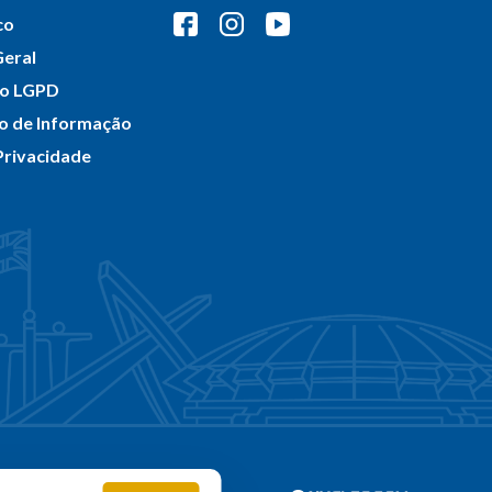
co
Geral
do LGPD
ço de Informação
 Privacidade