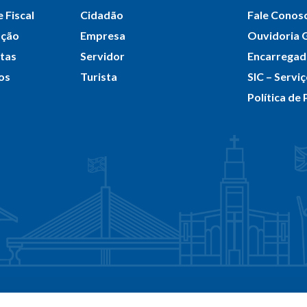
 Fiscal
Cidadão
Fale Conos
ação
Empresa
Ouvidoria 
itas
Servidor
Encarrega
os
Turista
SIC – Servi
Política de