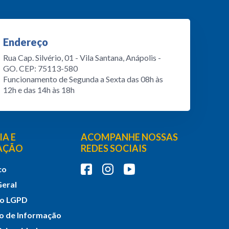
Endereço
Rua Cap. Silvério, 01 - Vila Santana, Anápolis -
GO. CEP: 75113-580
Funcionamento de Segunda a Sexta das 08h às
12h e das 14h às 18h
A E
ACOMPANHE NOSSAS
PAÇÃO
REDES SOCIAIS
co
Geral
do LGPD
ço de Informação