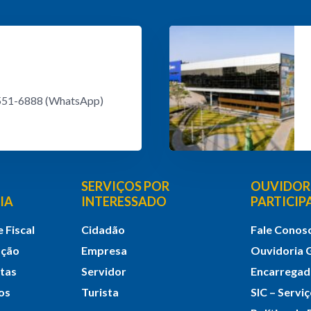
8551-6888 (WhatsApp)
SERVIÇOS POR
OUVIDORI
IA
INTERESSADO
PARTICI
 Fiscal
Cidadão
Fale Conos
ação
Empresa
Ouvidoria 
itas
Servidor
Encarrega
os
Turista
SIC – Servi