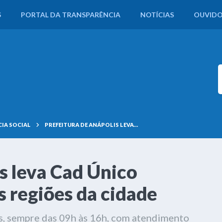
S
PORTAL DA TRANSPARÊNCIA
NOTÍCIAS
OUVIDO
CIA SOCIAL
PREFEITURA DE ANÁPOLIS LEVA...
s leva Cad Único
s regiões da cidade
is, sempre das 09h às 16h, com atendimento