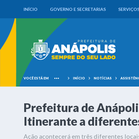
INÍCIO
GOVERNO E SECRETARIAS
SERVIÇO
VOCÊ ESTÁ EM
INÍCIO
NOTÍCIAS
ASSISTÊN
Prefeitura de Anápoli
Itinerante a diferente
Ação acontecerá em três diferentes loca