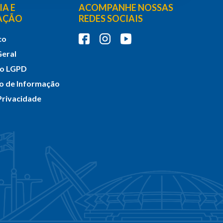
A E
ACOMPANHE NOSSAS
PAÇÃO
REDES SOCIAIS
co
Geral
do LGPD
ço de Informação
 Privacidade