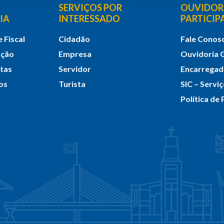
SERVIÇOS POR
OUVIDORI
IA
INTERESSADO
PARTICI
 Fiscal
Cidadão
Fale Conos
ação
Empresa
Ouvidoria 
itas
Servidor
Encarrega
os
Turista
SIC – Servi
Política de