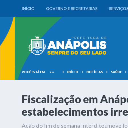
INÍCIO
GOVERNO E SECRETARIAS
SERVIÇO
VOCÊ ESTÁ EM
INÍCIO
NOTÍCIAS
SAÚDE
Fiscalização em Anápo
estabelecimentos irr
Ação do fim de semana interditou nove loc