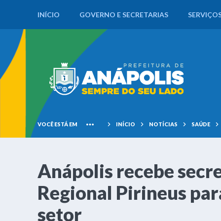
INÍCIO
GOVERNO E SECRETARIAS
SERVIÇO
VOCÊ ESTÁ EM
INÍCIO
NOTÍCIAS
SAÚDE
Anápolis recebe secre
Regional Pirineus para
setor