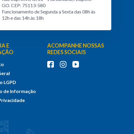
GO. CEP: 75113-580
Funcionamento de Segunda a Sexta das 08h às
12h e das 14h às 18h
A E
ACOMPANHE NOSSAS
PAÇÃO
REDES SOCIAIS
co
Geral
do LGPD
ço de Informação
 Privacidade