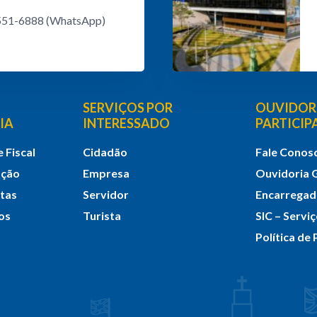
8551-6888 (WhatsApp)
SERVIÇOS POR
OUVIDORI
IA
INTERESSADO
PARTICI
 Fiscal
Cidadão
Fale Conos
ação
Empresa
Ouvidoria 
itas
Servidor
Encarrega
os
Turista
SIC – Servi
Política de