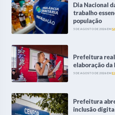
Dia Nacional d
trabalho essen
população
5 DE AGOSTO DE 2026
EM
S
Prefeitura real
elaboração da
5 DE AGOSTO DE 2026
EM
E
Prefeitura abr
inclusão digita