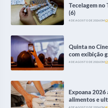
Tecelagem no T
(6)
4 DE AGOSTO DE 2026
EM
C
Quinta no Cin
com exibição g
4 DE AGOSTO DE 2026
EM
C
Expoana 2026 
alimentos e ul
4 DE AGOSTO DE 2026
EM
A