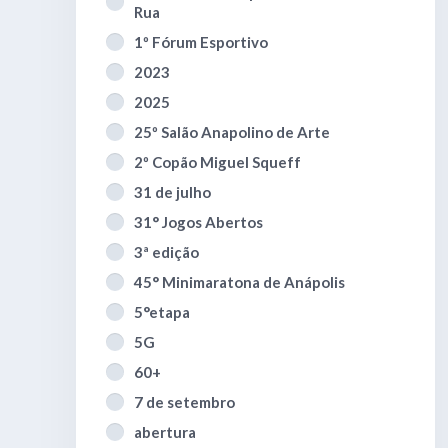
Rua
1º Fórum Esportivo
2023
2025
25º Salão Anapolino de Arte
2º Copão Miguel Squeff
31 de julho
31° Jogos Abertos
3ª edição
45° Minimaratona de Anápolis
5°etapa
5G
60+
7 de setembro
abertura