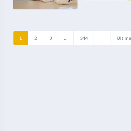
1
2
3
...
344
→
Últim