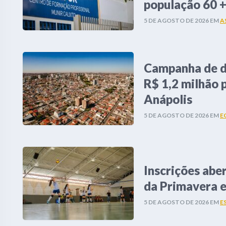
população 60 
5 DE AGOSTO DE 2026
EM
A
Campanha de d
R$ 1,2 milhão 
Anápolis
5 DE AGOSTO DE 2026
EM
E
Inscrições abe
da Primavera 
5 DE AGOSTO DE 2026
EM
E