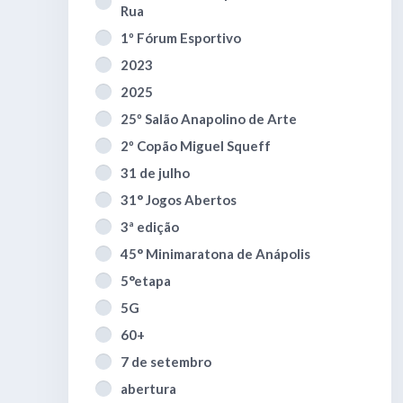
Rua
1º Fórum Esportivo
2023
2025
25º Salão Anapolino de Arte
2º Copão Miguel Squeff
31 de julho
31° Jogos Abertos
3ª edição
45° Minimaratona de Anápolis
5°etapa
5G
60+
7 de setembro
abertura