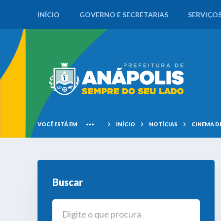
INÍCIO
GOVERNO E SECRETARIAS
SERVIÇO
VOCÊ ESTÁ EM
INÍCIO
NOTÍCIAS
CINEMA D
Buscar