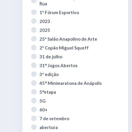
Rua
1º Fórum Esportivo
2023
2025
25º Salão Anapolino de Arte
2º Copão Miguel Squeff
31 de julho
31° Jogos Abertos
3ª edição
45° Minimaratona de Anápolis
5°etapa
5G
60+
7 de setembro
abertura